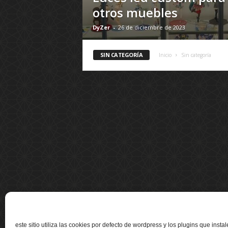
otros muebles
DyZer
-
26 de diciembre de 2023
SIN CATEGORÍA
Inicio
Sin categoría
este sitio utiliza las cookies por defecto de wordpress y los plugins que insta