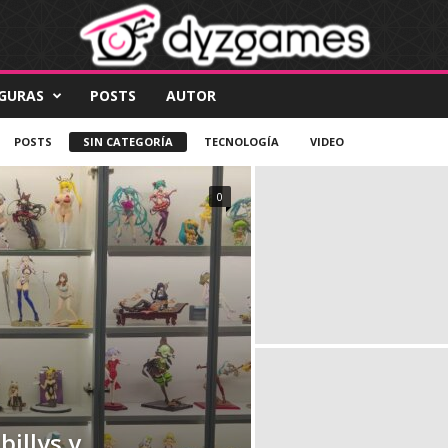
IGURAS
POSTS
AUTOR
POSTS
SIN CATEGORÍA
TECNOLOGÍA
VIDEO
0
illys y