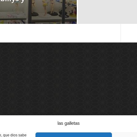
las galletas
le, que dios sabe